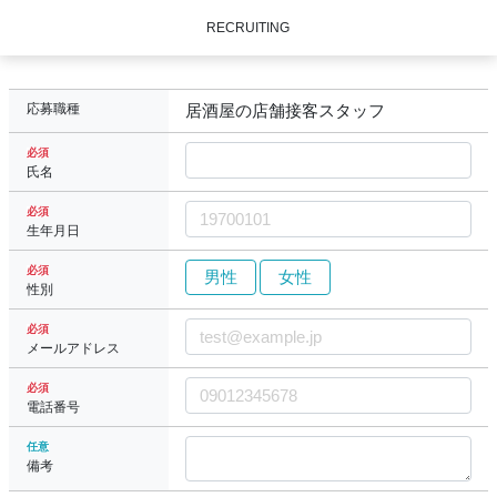
RECRUITING
応募職種
居酒屋の店舗接客スタッフ
必須
氏名
必須
生年月日
必須
男性
女性
性別
必須
メールアドレス
必須
電話番号
任意
備考