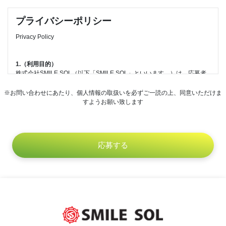
プライバシーポリシー
Privacy Policy
1.（利用目的）
株式会社SMILE SOL（以下「SMILE SOL」といいます。）は、応募者
への連絡・通知、採用・選考手続き、雇入時の健康診断の実施または健
康診断書の提出、採用・選考に係るご意見、ご要望の聴取を行うために
※お問い合わせにあたり、個人情報の取扱いを必ずご一読の上、同意いただけま
個人情報を取得し、適切に利用します。
すようお願い致します
2.（提供）
SMILE SOLは、個人情報を本人の同意なしに第三者に提供しません。
ただし、以下の場合は、個人情報を本人の同意なく提供することがあり
ます。
・法令に基づく場合
・人の生命、身体または財産の保護のために必要がある場合であって、
本人の同意を得ることが困難であるとき
・公衆衛生の向上または児童の健全な育成の推進のために特に必要があ
る場合であって、本人の同意を得ることが困難であるとき
・国の機関もしくは地方公共団体またはその委託を受けた者が法令の定
める事務を遂行することに対して協力する必要がある場合であって、本