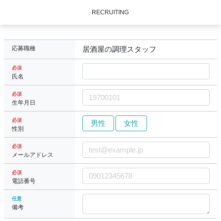
RECRUITING
応募職種
居酒屋の調理スタッフ
必須
氏名
必須
生年月日
必須
男性
女性
性別
必須
メールアドレス
必須
電話番号
任意
備考