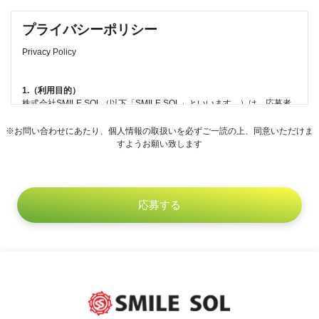
プライバシーポリシー
Privacy Policy
1.（利用目的）
株式会社SMILE SOL（以下「SMILE SOL」といいます。）は、応募者
への連絡・通知、採用・選考手続き、雇入時の健康診断の実施または健
康診断書の提出、採用・選考に係るご意見、ご要望の聴取を行うために
※お問い合わせにあたり、個人情報の取扱いを必ずご一読の上、同意いただけま
個人情報を取得し、適切に利用します。
すようお願い致します
2.（提供）
SMILE SOLは、個人情報を本人の同意なしに第三者に提供しません。
ただし、以下の場合は、個人情報を本人の同意なく提供することがあり
ます。
・法令に基づく場合
・人の生命、身体または財産の保護のために必要がある場合であって、
本人の同意を得ることが困難であるとき
・公衆衛生の向上または児童の健全な育成の推進のために特に必要があ
る場合であって、本人の同意を得ることが困難であるとき
・国の機関もしくは地方公共団体またはその委託を受けた者が法令の定
める事務を遂行することに対して協力する必要がある場合であって、本