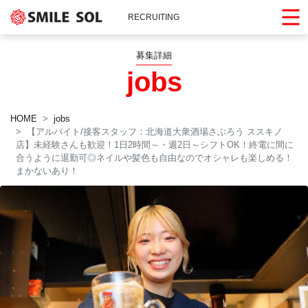
RECRUITING
募集詳細
jobs
HOME
jobs
【アルバイト/接客スタッフ：北海道大衆酒場さぶろう ススキノ
店】未経験さんも歓迎！1日2時間～・週2日～シフトOK！終電に間に
合うように退勤可◎ネイルや髪色も自由なのでオシャレも楽しめる！
まかないあり！