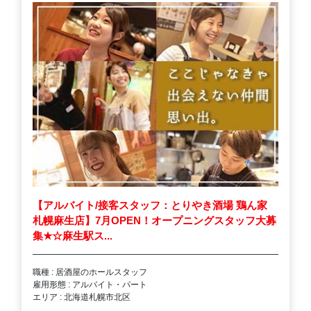
【アルバイト/接客スタッフ：とりやき酒場 鶏ん家
札幌麻生店】7月OPEN！オープニングスタッフ大募
集
★
☆麻生駅ス...
職種 : 居酒屋のホールスタッフ
雇用形態 : アルバイト・パート
エリア : 北海道札幌市北区