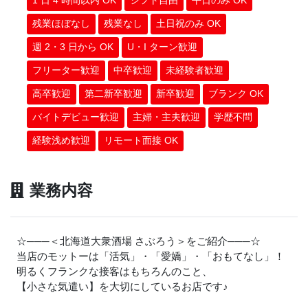
1 日 4 時間以内 OK
シフト自由
平日のみ OK
残業ほぼなし
残業なし
土日祝のみ OK
週 2・3 日から OK
U・I ターン歓迎
フリーター歓迎
中卒歓迎
未経験者歓迎
高卒歓迎
第二新卒歓迎
新卒歓迎
ブランク OK
バイトデビュー歓迎
主婦・主夫歓迎
学歴不問
経験浅め歓迎
リモート面接 OK
業務内容
☆───＜北海道大衆酒場 さぶろう＞をご紹介───☆
当店のモットーは「活気」・「愛嬌」・「おもてなし」！
明るくフランクな接客はもちろんのこと、
【小さな気遣い】を大切にしているお店です
♪