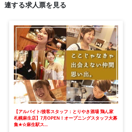
連する求人票を見る
【アルバイト/接客スタッフ：とりやき酒場 鶏ん家
札幌麻生店】7月OPEN！オープニングスタッフ大募
集
★
☆麻生駅ス...