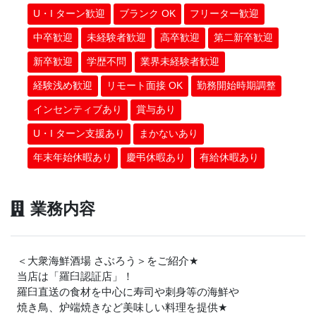
U・I ターン歓迎
ブランク OK
フリーター歓迎
中卒歓迎
未経験者歓迎
高卒歓迎
第二新卒歓迎
新卒歓迎
学歴不問
業界未経験者歓迎
経験浅め歓迎
リモート面接 OK
勤務開始時期調整
インセンティブあり
賞与あり
U・I ターン支援あり
まかないあり
年末年始休暇あり
慶弔休暇あり
有給休暇あり
業務内容
＜大衆海鮮酒場 さぶろう＞をご紹介
★
当店は「羅臼認証店」！
羅臼直送の食材を中心に寿司や刺身等の海鮮や
焼き鳥、炉端焼きなど美味しい料理を提供
★