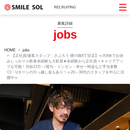
RECRUITING
募集詳細
jobs
HOME
jobs
【正社員/接客スタッフ：さぶろう 狸小路8丁目店】≪月8休でお休
みしっかり≫飲食未経験も大歓迎
★
未経験から正社員⇒キャリアアッ
プも可能！月給23万～/賞与・インセン・幸せ一時金など手当多数
◎I・Uターンの引っ越し金もあり！≪20～30代のスタッフを中心に活
躍中≫