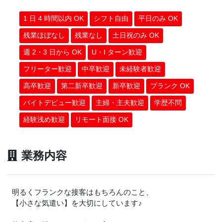
1 日 4 時間以内 OK
シフト自由
平日のみ OK
残業ほぼなし
残業なし
土日祝のみ OK
週 2・3 日から OK
U・I ターン歓迎
フリーター歓迎
中卒歓迎
未経験者歓迎
高卒歓迎
第二新卒歓迎
新卒歓迎
ブランク OK
バイトデビュー歓迎
主婦・主夫歓迎
学歴不問
経験浅め歓迎
リモート面接 OK
業務内容
明るくフランクな接客はもちろんのこと、
【小さな気遣い】を大切にしています
♪