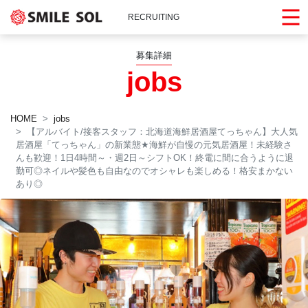
RECRUITING
募集詳細
jobs
HOME
jobs
【アルバイト/接客スタッフ：北海道海鮮居酒屋てっちゃん】大人気
居酒屋「てっちゃん」の新業態
★
海鮮が自慢の元気居酒屋！未経験さ
んも歓迎！1日4時間～・週2日～シフトOK！終電に間に合うように退
勤可◎ネイルや髪色も自由なのでオシャレも楽しめる！格安まかない
あり◎