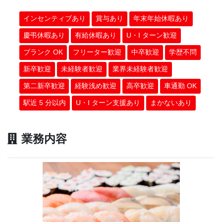
インセンティブあり
賞与あり
年末年始休暇あり
慶弔休暇あり
有給休暇あり
U・I ターン歓迎
ブランク OK
フリーター歓迎
中卒歓迎
学歴不問
新卒歓迎
未経験者歓迎
業界未経験者歓迎
第二新卒歓迎
経験浅め歓迎
高卒歓迎
車通勤 OK
駅近 5 分以内
U・I ターン支援あり
まかないあり
業務内容