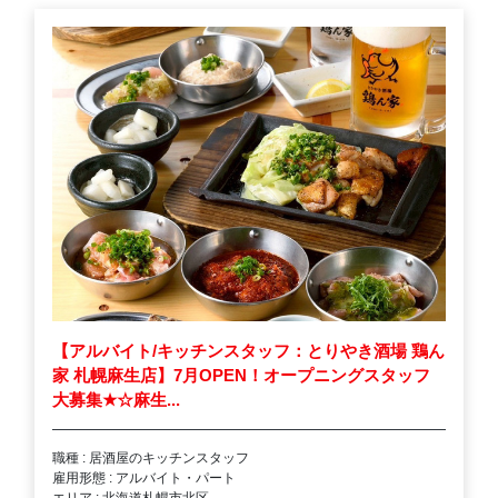
【アルバイト/キッチンスタッフ：とりやき酒場 鶏ん
家 札幌麻生店】7月OPEN！オープニングスタッフ
大募集
★
☆麻生...
職種 : 居酒屋のキッチンスタッフ
雇用形態 : アルバイト・パート