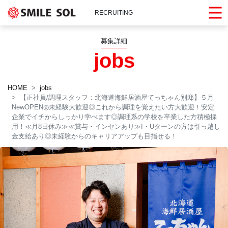
RECRUITING
募集詳細
jobs
HOME
jobs
【正社員/調理スタッフ：北海道海鮮居酒屋てっちゃん別邸】５月
NewOPEN◎未経験大歓迎◎これから調理を覚えたい方大歓迎！安定
企業でイチからしっかり学べます◎調理系の学校を卒業した方積極採
用！≪月8日休み≫≪賞与・インセンあり≫I・Uターンの方は引っ越し
金支給あり◎未経験からのキャリアアップも目指せる！